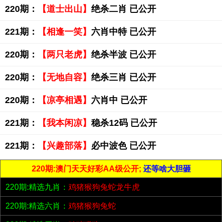
220期：
【道士出山】
绝杀二肖 已公开
221期：
【相逢一笑】
六肖中特 已公开
220期：
【两只老虎】
绝杀半波 已公开
220期：
【无地自容】
绝杀三肖 已公开
220期：
【凉亭相遇】
六肖中 已公开
221期：
【我本闲凉】
稳杀12码 已公开
221期：
【兴趣部落】
必中波色 已公开
220期:澳门天天好彩AA级公开;
还等啥大胆砸
220期:精选九肖：
鸡猪猴狗兔蛇龙牛虎
220期:精选六肖：
鸡猪猴狗兔蛇