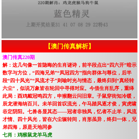
【澳门传真解析】
澳门传真220期
解：这几句像一首隐晦的生肖谜诗，前半段点出“四六开”暗示
数字与方位，“四海兄弟”“凤冠四方”指向群体与尊位，后半
段“四十风光”“风流才子”则喻时光与情态，最终归到“真经转
六尘”，似说万象皆在轮回中寻得对应。今借生肖乱序，重绎
此局：酉鸡戴冠鸣四方，申猴翻云问旧章。子鼠穿街知冷暖，
辰龙潜海纳百川。未羊回首叹流光，午马踏风逐才俊，寅虎啸
谷定阴阳。七兽各显其态——冠者非独凤，忆者不止羊，风流
才情、四十风光，皆在六尘辗转间，肖形虽异，终归一体，兄
弟四海，原是天地同参
七肖：鸡猴鼠龙羊马虎