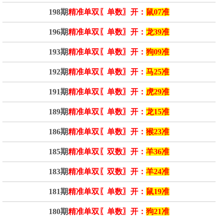
198期
精准单双〖单数〗开：
鼠07准
196期
精准单双〖单数〗开：
龙39准
193期
精准单双〖单数〗开：
狗09准
192期
精准单双〖单数〗开：
马25准
191期
精准单双〖单数〗开：
虎29准
189期
精准单双〖单数〗开：
龙15准
186期
精准单双〖单数〗开：
猴23准
185期
精准单双〖双数〗开：
羊36准
183期
精准单双〖双数〗开：
羊24准
181期
精准单双〖单数〗开：
鼠19准
180期
精准单双〖单数〗开：
狗21准