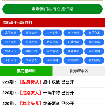
查看澳门挂牌全篇记录
港彩高手出版精料
高手解迷
正版资料
三十码中
文字资料
高手心水
蓝月亮料
挂牌全篇
数码挂牌
东城西就
金旺信箱
曾道人信
跑狗玄机
看图解码
新老藏宝
四不像图
今日闲情
管家婆图
高手资料
本站推荐
看图解码
澳门精华区
香港精华区
221期：
【贴身侍从】
必中双波 已公开
220期：
【过路友人】
一码中特 已公开
220期：
【熬出头儿】
绝杀两肖 已公开