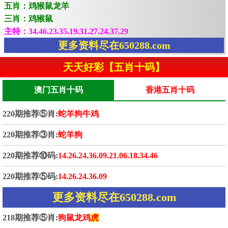
五肖：鸡猴鼠龙羊
三肖：鸡猴鼠
主特：34.46.23.35.19.31.27.24.37.29
更多资料尽在650288.com
天天好彩【五肖十码】
澳门五肖十码
香港五肖十码
220期推荐⑤肖:
蛇羊狗牛鸡
220期推荐③肖:
蛇羊狗
220期推荐⑩码:
14.26.24.36.09.21.06.18.34.46
220期推荐⑤码:
14.26.24.36.09
更多资料尽在650288.com
218期推荐⑤肖:
狗鼠龙鸡
虎