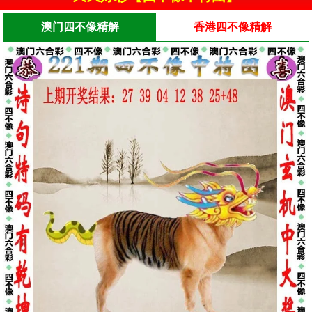
澳门四不像精解
香港四不像精解