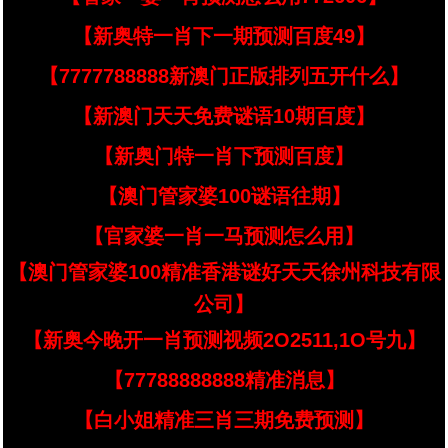
【新奥特一肖下一期预测百度49】
【7777788888新澳门正版排列五开什么】
【新澳门天天免费谜语10期百度】
【新奥门特一肖下预测百度】
【澳门管家婆100谜语往期】
【官家婆一肖一马预测怎么用】
【澳门管家婆100精准香港谜好天天徐州科技有限
公司】
【新奥今晚开一肖预测视频2O2511,1O号九】
【77788888888精准消息】
【白小姐精准三肖三期免费预测】