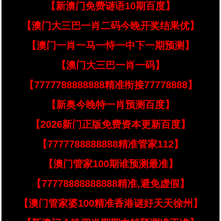
【新澳门免费谜语10期百度】
【澳门大三巴一肖二码今晚开奖结果优】
【澳门一肖一马一恃一中下一期预测】
【澳门大三巴一肖一码】
【7777788888888精准衔接77778888】
【新奥今晚特一肖预测百度】
【2026新门正版免费资本更新百度】
【7777788888888精准管家112】
【澳门管家100期谁预测最准】
【77778888888888精准,避免虚假】
【澳门管家婆100精准香港谜好天天徐州】