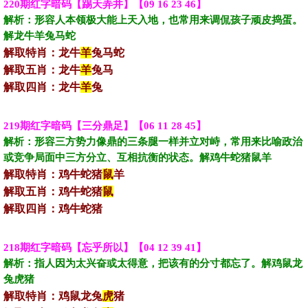
220期红字暗码【踢天弄井】【09 16 23 46】
解析：‌‌形容人本领极大能上天入地，也常用来调侃孩子顽皮捣蛋。
解龙牛羊兔马蛇‌‌‌‌‌‌‌
解取特肖：龙牛
羊
兔马蛇
解取五肖：龙牛
羊
兔马
解取四肖：龙牛
羊
兔
219期红字暗码【三分鼎足】【06 11 28 45】
解析：‌‌形容三方势力像鼎的三条腿一样并立对峙，常用来比喻政治
或竞争局面中三方分立、互相抗衡的状态。解鸡牛蛇猪鼠羊‌‌‌‌‌‌‌
解取特肖：鸡牛蛇猪
鼠
羊
解取五肖：鸡牛蛇猪
鼠
解取四肖：鸡牛蛇猪
218期红字暗码【忘乎所以】【04 12 39 41】
解析：‌‌指人因为太兴奋或太得意，把该有的分寸都忘了。解鸡鼠龙
兔虎猪‌‌‌‌‌‌‌
解取特肖：鸡鼠龙兔
虎
猪