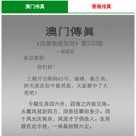
澳门传真
香港传真