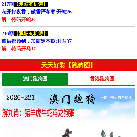
217期
【澳彩玄机诗】
花开好夜香，傲雪严冬寒:开蛇26
解：特码开蛇26
216期
【澳彩玄机诗】
前后都顾到，加防定本期:开马37
解：特码开马37
天天好彩【跑狗图】
澳门跑狗图
香港跑狗图